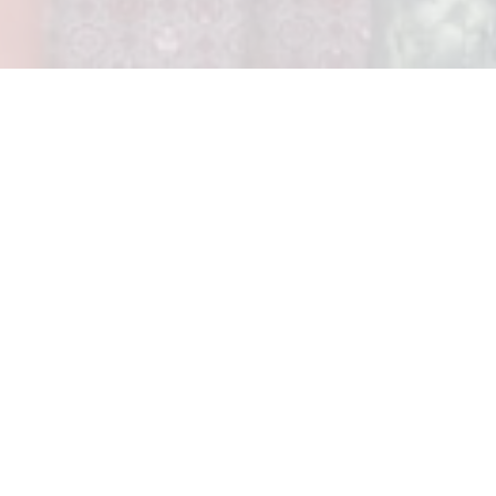
 ONLINE SD TARSISIUS 2 TA 
Klik Di sini Untuk Downlo
Ketikan Email Anda