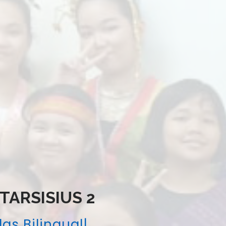
 TARSISIUS 2
las Bilingual
|