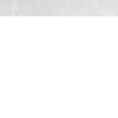
2027 / 2028
ad Petunjuk Pendaftaran
Ketikan No HP Anda